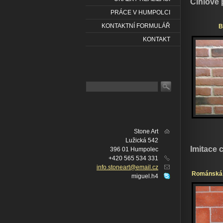
Cihlové
PRÁCE V HUMPOLCI
KONTAKTNÍ FORMULÁŘ
B
KONTAKT
Stone Art
Lužická 542
Imitace 
396 01 Humpolec
+420 565 534 331
info.stoneart@email.cz
Románská c
miguel.h4