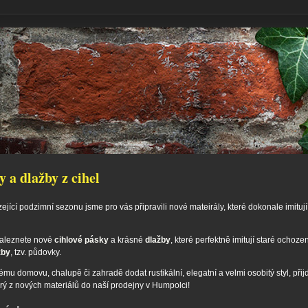
 a dlažby z cihel
jící podzimní sezonu jsme pro vás připravili nové mateirály, které dokonale imituj
naleznete nové
cihlové pásky
a krásné
dlažby
, které perfektně imitují staré ochoze
žby
, tzv. půdovky.
ému domovu, chalupě či zahradě dodat rustikální, elegatní a velmi osobitý styl, přijď
erý z nových materiálů do naší prodejny v Humpolci!