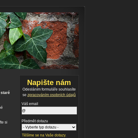
Napište nám
Odesláním formuláře souhlasíte
í
staré
se
zpracováním osobních údajů
Váš email
né
Předmět dotazu
te si
Těšíme se na Vaše dotazy.