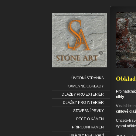
Obklady
ÚVODNÍ STRÁNKA
KAMENNÉ OBKLADY
Pro nadcháze
DLAŽBY PRO EXTERIÉR
cihly
.
DLAŽBY PRO INTERIÉR
V nabídce 
STAVEBNÍ PRVKY
cihlové dla
PÉČE O KÁMEN
Chcete-li sv
vybrat někt
PŘÍRODNÍ KÁMEN
UKÁZKY REALIZACÍ