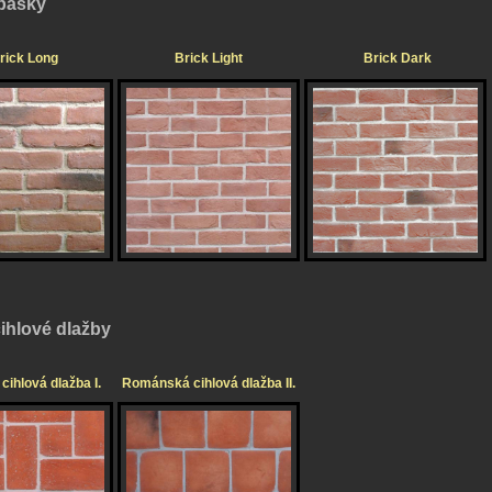
 pásky
rick Long
Brick Light
Brick Dark
cihlové dlažby
ihlová dlažba I.
Románská cihlová dlažba II.